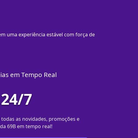
tem uma experiência estável com força de
cias em Tempo Real
24/7
e todas as novidades, promoções e
 da 69B em tempo real!