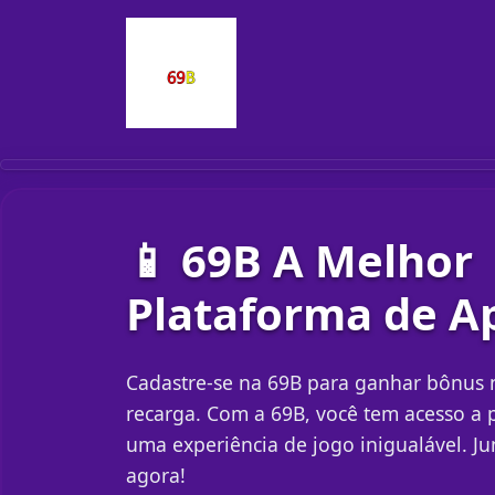
📱 69B A Melhor
Plataforma de A
Cadastre-se na 69B para ganhar bônus 
recarga. Com a 69B, você tem acesso a 
uma experiência de jogo inigualável. J
agora!