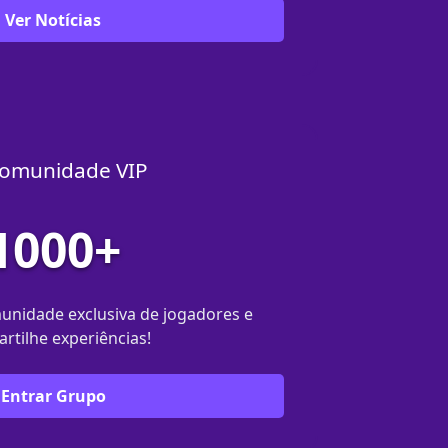
Ver Notícias
Comunidade VIP
1000+
unidade exclusiva de jogadores e
rtilhe experiências!
Entrar Grupo