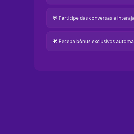
💬 Participe das conversas e interaj
🎁 Receba bônus exclusivos autom