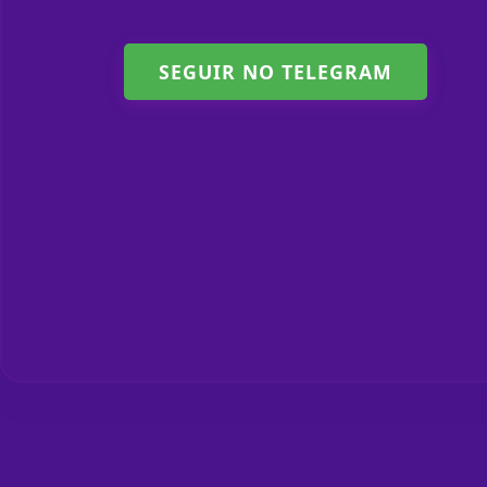
SEGUIR NO TELEGRAM