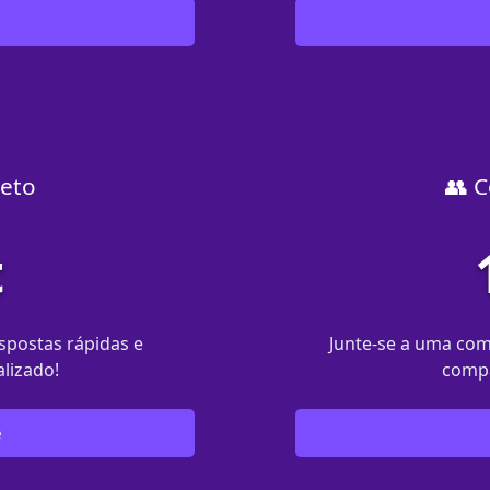
reto
👥 
t
espostas rápidas e
Junte-se a uma com
lizado!
compa
e