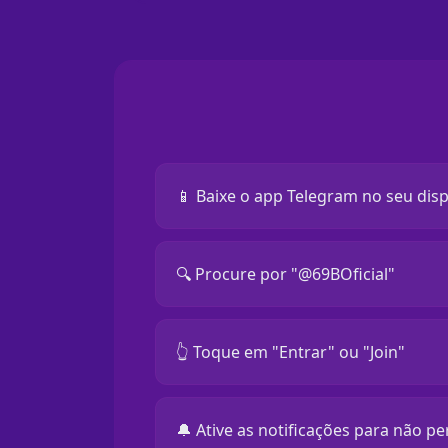
📱 Baixe o app Telegram no seu disp
🔍 Procure por "@69BOficial"
👆 Toque em "Entrar" ou "Join"
🔔 Ative as notificações para não p